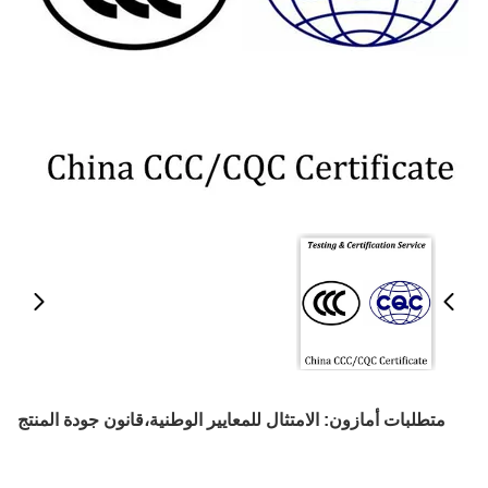
متطلبات أمازون: الامتثال للمعايير الوطنية،قانون جودة المنتج