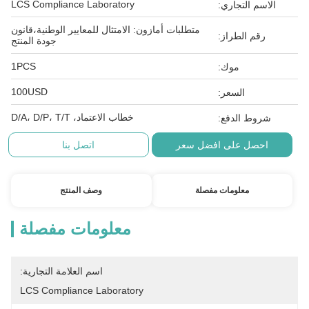
LCS Compliance Laboratory
الاسم التجاري:
متطلبات أمازون: الامتثال للمعايير الوطنية،قانون
رقم الطراز:
جودة المنتج
1PCS
موك:
100USD
السعر:
خطاب الاعتماد، D/A، D/P، T/T
شروط الدفع:
احصل على افضل سعر
اتصل بنا
معلومات مفصلة
وصف المنتج
معلومات مفصلة
اسم العلامة التجارية:
LCS Compliance Laboratory