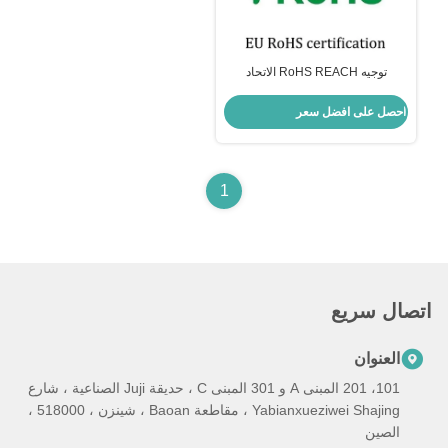
توجيه RoHS REACH الاتحاد
الأوروبي الشهادة الكيميائية الإلزامية
أوروبا اختبار لعبة
احصل على افضل سعر
1
اتصال سريع
العنوان
101، 201 المبنى A و 301 المبنى C ، حديقة Juji الصناعية ، شارع
Yabianxueziwei Shajing ، مقاطعة Baoan ، شينزن ، 518000 ،
الصين