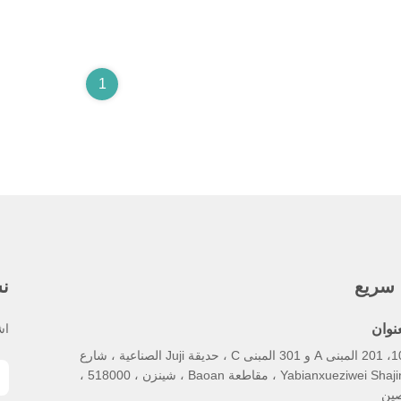
1
 سريع
نش
عنوان
اش
101، 201 المبنى A و 301 المبنى C ، حديقة Juji الصناعية ، شارع
Yabianxueziwei Shajing ، مقاطعة Baoan ، شينزن ، 518000 ،
صين