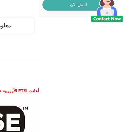
اتصل الآن
معلو
أعلنت ETSI الأوروبية عن Wi-Fi 6E مشروع ETSI EN 303 687 V1.0.0 معيار الاختبار