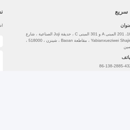
 سريع
نش
عنوان
اش
101، 201 المبنى A و 301 المبنى C ، حديقة Juji الصناعية ، شارع
Yabianxueziwei Shajing ، مقاطعة Baoan ، شينزن ، 518000 ،
صين
هاتف
86-138-2885-43
يد إلكتروني
edison.xia@lcs-cert.c