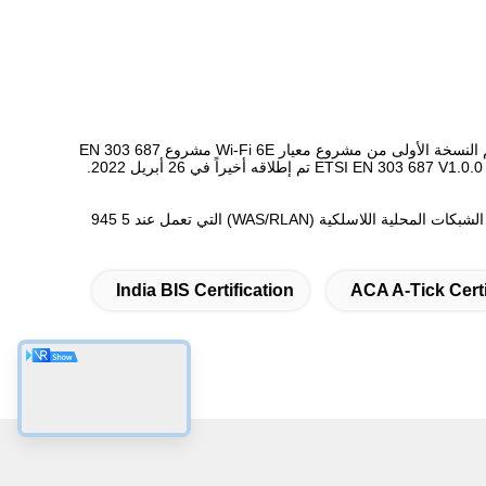
بدأ المعهد الأوروبي لمعايير الاتصالات (ETSI) في إعداد معيار اختبار Wi-Fi 6E في 3 يونيو 2019، وصمم النسخة الأولى من مشروع معيار Wi-Fi 6E مشروع EN 303 687
مشروع ETSI EN 303 687 V1.0يحدد المعيار.0 (2022-04) الخصائص التقنية وأساليب الاختبار لمعدات الشبكات المحلية اللاسلكية (WAS/RLAN) التي تعمل عند 5 945
India BIS Certification
ACA A-Tick Certi