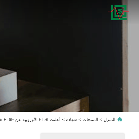
المنزل
>
المنتجات
>
شهادة
>
أعلنت ETSI الأوروبية عن Wi-Fi 6E مشروع ETSI EN 303 687 V1.0.0 معيار الاختبار