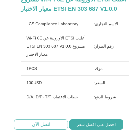
ETSI EN 303 687 V1.0.0 معيار الاختبار
الاسم التجاري:
LCS Compliance Laboratory
أعلنت ETSI الأوروبية عن Wi-Fi 6E
رقم الطراز:
مشروع ETSI EN 303 687 V1.0.0
معيار الاختبار
موك:
1PCS
السعر:
100USD
شروط الدفع:
خطاب الاعتماد، D/A، D/P، T/T
اتصل الآن
احصل على افضل سعر