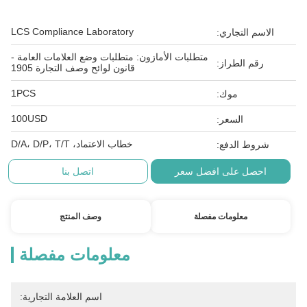
LCS Compliance Laboratory
الاسم التجاري:
متطلبات الأمازون: متطلبات وضع العلامات العامة -
رقم الطراز:
قانون لوائح وصف التجارة 1905
1PCS
موك:
100USD
السعر:
خطاب الاعتماد، D/A، D/P، T/T
شروط الدفع:
احصل على افضل سعر
اتصل بنا
معلومات مفصلة
وصف المنتج
معلومات مفصلة
اسم العلامة التجارية: