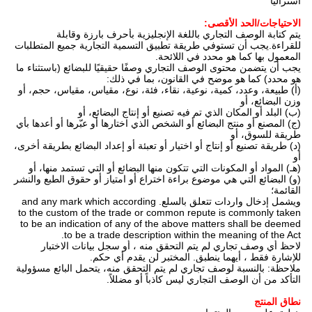
أستراليا
الاحتياجات/الحد الأقصى:
يتم كتابة الوصف التجاري باللغة الإنجليزية بأحرف بارزة وقابلة
للقراءة.يجب أن تستوفي طريقة تطبيق التسمية التجارية جميع المتطلبات
المعمول بها كما هو محدد في اللائحة.
يجب أن يتضمن محتوى الوصف التجاري وصفًا حقيقيًا للبضائع (باستثناء ما
هو محدد) كما هو موضح في القانون، بما في ذلك:
(أ) طبيعة، وعدد، كمية، نوعية، نقاء، فئة، نوع، مقياس، مقياس، حجم، أو
وزن البضائع، أو
(ب) البلد أو المكان الذي تم فيه تصنيع أو إنتاج البضائع، أو
(ج) المصنع أو منتج البضائع أو الشخص الذي اختارها أو عبّرها أو أعدها بأي
طريقة للسوق، أو
(د) طريقة تصنيع أو إنتاج أو اختيار أو تعبئة أو إعداد البضائع بطريقة أخرى،
أو
(هـ) المواد أو المكونات التي تتكون منها البضائع أو التي تستمد منها، أو
(و) البضائع التي هي موضوع براءة اختراع أو امتياز أو حقوق الطبع والنشر
القائمة؛
ويشمل إدخال واردات تتعلق بالسلع. and any mark which according
to the custom of the trade or common repute is commonly taken
to be an indication of any of the above matters shall be deemed
to be a trade description within the meaning of the Act.
لاحظ أي وصف تجاري لم يتم التحقق منه ، أو سجل بيانات الاختبار
للإشارة فقط ، أيهما ينطبق. المختبر لن يقدم أي حكم.
ملاحظة: بالنسبة لوصف تجاري لم يتم التحقق منه، يتحمل البائع مسؤولية
التأكد من أن الوصف التجاري ليس كاذباً أو مضللاً.
نطاق المنتج