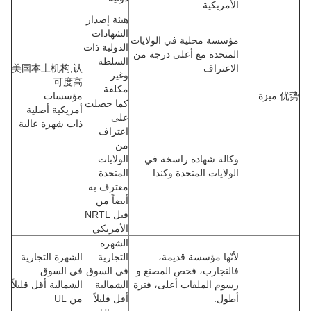
الأمريكية
هيئة إصدار
الشهادات
مؤسسة محلية في الولايات
الدولية ذات
المتحدة مع أعلى درجة من
السلطة
الاعتراف
美国本土机构,认
وغير
可度高
مكلفة
优势 ميزة
مؤسسات
كما حصلت
أمريكية أصلية
على
ذات شهرة عالية
اعتراف
من
وكالة شهادة راسخة في
الولايات
الولايات المتحدة وكندا.
المتحدة
معترف به
أيضاً من
قبل NRTL
الأمريكي
الشهرة
لأنّها مؤسسة قديمة،
التجارية
الشهرة التجارية
فالتجارب، فحص المصنع و
في السوق
في السوق
رسوم الملفات أعلى، فترة
الشمالية
الشمالية أقل قليلاً
أطول.
أقل قليلاً
من UL