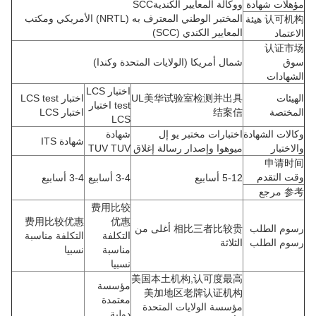
مؤهلات شهادة
ووكالة المعايير الكنديةSCC
المختبر الوطني المعترف به (NRTL) الأمريكي ومكتب
认可机构 هيئة
المعايير الكندي (SCC)
الاعتماد
认证市场
سوق
شمال أمريكا (الولايات المتحدة وكندا)
الشهادات
اختبار LCS
الهيئات
UL美华试验室检测并出具
اختبار LCS test
test اختبار
المختصة
结案信
اختبار LCS
LCS
وكالات الشهادة
اختبارات مختبر يو إل
شهادة
شهادة ITS
والاختبار
ميوهوا وإصدار رسالة إغلاق
TUV TUV
申请时间
وقت التقدم
5-12 أسابيع
3-4 أسابيع
3-4 أسابيع
参考 مرجع
费用比较
费用比较优惠
优惠
رسوم الطلب
相比三者比较贵 أغلى من
التكلفة
التكلفة مناسبة
رسوم الطلب
الثلاثة
مناسبة
نسبيا
نسبيا
美国本土机构,认可度最高
مؤسسة
美加地区老牌认证机构
معتمدة
مؤسسة الولايات المتحدة
دولية