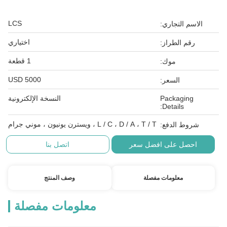
LCS
الاسم التجاري:
اختياري
رقم الطراز:
1 قطعة
موك:
5000 USD
السعر:
Packaging
النسخة الإلكترونية
Details:
L / C ، D / A ، T / T ، ويسترن يونيون ، موني جرام
شروط الدفع:
احصل على افضل سعر
اتصل بنا
معلومات مفصلة
وصف المنتج
معلومات مفصلة