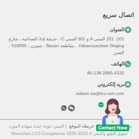
اتصال سريع
العنوان
101، 201 المبنى A و 301 المبنى C ، حديقة Juji الصناعية ، شارع
Yabianxueziwei Shajing ، مقاطعة Baoan ، شينزن ، 518000 ،
الصين
الهاتف
86-138-2885-4320
بريد إلكتروني
edison.xia@lcs-cert.com
سياسة الخصوصية
|
خريطة الموقع
| الصين جودة جيدة شهادة المورد.
حقوق الطبع والنشر © 2023-2025 Shenzhen LCS Compliance