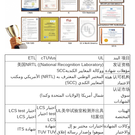
项目 البند
UL
cTUVus
ETL
美国NRTL ((National Recognition Laboratory)
发证资格
مؤهلات شهادة
ووكالة المعايير الكنديةSCC
المختبر الوطني المعترف به (NRTL) الأمريكي ومكتب
认可机构 هيئة
المعايير الكندي (SCC)
الاعتماد
认证市场
سوق
شمال أمريكا (الولايات المتحدة وكندا)
الشهادات
اختبار LCS
الهيئات
UL美华试验室检测并出具
اختبار LCS test
test اختبار
المختصة
结案信
اختبار LCS
LCS
وكالات الشهادة
اختبارات مختبر يو إل
شهادة
شهادة ITS
والاختبار
ميوهوا وإصدار رسالة إغلاق
TUV TUV