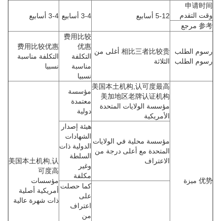
申请时间
وقت التقدم
5-12 أسابيع
3-4 أسابيع
3-4 أسابيع
参考 مرجع
费用比较
费用比较优惠
优惠
رسوم الطلب
相比三者比较贵 أغلى من
التكلفة
التكلفة مناسبة
رسوم الطلب
الثلاثة
مناسبة
نسبيا
نسبيا
美国本土机构,认可度最高
مؤسسة
美加地区老牌认证机构
معتمدة
مؤسسة الولايات المتحدة
دولية
الأمريكية
هيئة إصدار
الشهادات
مؤسسة محلية في الولايات
الدولية ذات
المتحدة مع أعلى درجة من
السلطة
الاعتراف
美国本土机构,认
وغير
可度高
مكلفة
优势 ميزة
مؤسسات
كما حصلت
أمريكية أصلية
على
ذات شهرة عالية
اعتراف
من