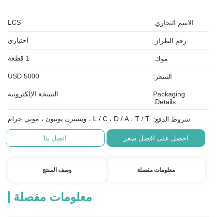
LCS
الاسم التجاري:
اختياري
رقم الطراز:
1 قطعة
موك:
5000 USD
السعر:
Packaging
النسخة الإلكترونية
Details:
L / C ، D / A ، T / T ، ويسترن يونيون ، موني جرام
شروط الدفع:
احصل على افضل سعر
اتصل بنا
معلومات مفصلة
وصف المنتج
معلومات مفصلة