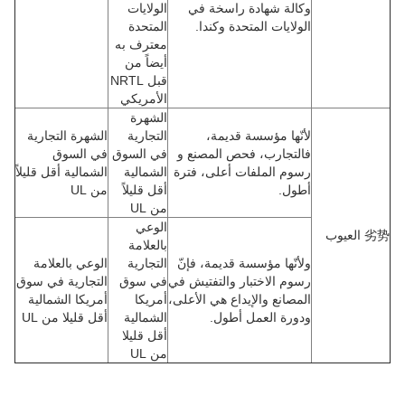
وكالة شهادة راسخة في
الولايات
الولايات المتحدة وكندا.
المتحدة
معترف به
أيضاً من
قبل NRTL
الأمريكي
الشهرة
لأنّها مؤسسة قديمة،
التجارية
الشهرة التجارية
فالتجارب، فحص المصنع و
في السوق
في السوق
رسوم الملفات أعلى، فترة
الشمالية
الشمالية أقل قليلاً
أطول.
أقل قليلاً
من UL
من UL
الوعي
劣势 العيوب
بالعلامة
ولأنّها مؤسسة قديمة، فإنّ
التجارية
الوعي بالعلامة
رسوم الاختبار والتفتيش في
في سوق
التجارية في سوق
المصانع والإيداع هي الأعلى،
أمريكا
أمريكا الشمالية
ودورة العمل أطول.
الشمالية
أقل قليلا من UL
أقل قليلا
من UL