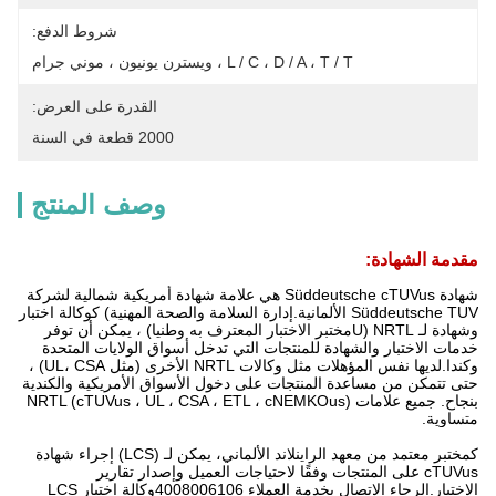
شروط الدفع:
L / C ، D / A ، T / T ، ويسترن يونيون ، موني جرام
القدرة على العرض:
2000 قطعة في السنة
وصف المنتج
مقدمة الشهادة:
شهادة Süddeutsche cTUVus هي علامة شهادة أمريكية شمالية لشركة
Süddeutsche TUV الألمانية.إدارة السلامة والصحة المهنية) كوكالة اختبار
وشهادة لـ NRTL (Uمختبر الاختبار المعترف به وطنيا) ، يمكن أن توفر
خدمات الاختبار والشهادة للمنتجات التي تدخل أسواق الولايات المتحدة
وكندا.لديها نفس المؤهلات مثل وكالات NRTL الأخرى (مثل UL، CSA) ،
حتى تتمكن من مساعدة المنتجات على دخول الأسواق الأمريكية والكندية
بنجاح. جميع علامات NRTL (cTUVus ، UL ، CSA ، ETL ، cNEMKOus)
متساوية.
كمختبر معتمد من معهد الراينلاند الألماني، يمكن لـ (LCS) إجراء شهادة
cTUVus على المنتجات وفقًا لاحتياجات العميل وإصدار تقارير
الاختبار.الرجاء الاتصال بخدمة العملاء 4008006106وكالة اختبار LCS