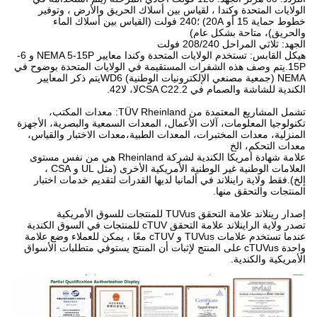
الولايات المتحدة وكندا ، لقياس بين أسلاك الحريق والأرض ، وتوفير
خطوط حماية 15 أو 20A) ؛240 فولت (القياس بين أسلاك الماء
والحريق)، متاحة بشكل عام)
الجهد: ثلاثي المراحل 208/240 فولت
هيكل القابس: تستخدم الولايات المتحدة وكندا معايير NEMA 5-15P و 6-
15P.يتم وصف هذه الشفرات المستقيمة في الولايات المتحدة بوضوح في
NEMA (جمعية مصنعي الإلكترونيات الوطنية) WD6يتم ذكر المعايير
الكندية للشاشة والصمام في CSA C22.2لا، لا42.
تشمل المشاريع المعتمدة من TÜV Rheinland: معدات المكتب،
تكنولوجيا المعلومات، آلات الأعمال، المعدات السمعية والبصرية، الأجهزة
المنزلية، معدات المختبرات، المعدات الطبية،معدات الاختبار والقياس،
معدات التحكم، الخ
علامة شهادة أمريكا الكندية لشركة Rheinland هي من نفس مستوى
العلامات الوطنية غير الوطنية الأمريكية الأخرى (مثل UL و CSA ،
إلخ).فقط ولاية راينلاند في ألمانيا لديها القدرات لتقديم خدمات اختبار
المنتجات والتحقق منها.
إصدار رينلاند علامة التحقق TUVus للمنتجات للسوق الأمريكية
تصدر ولاية الراينلاند علامة التحقق cTUV للمنتجات في السوق الكندية
عندما تستخدم علامات TUVus و cTUV معًا ، يمكن للعملاء وضع علامة
واحدة cTUVus على المنتج لإثبات أن المنتج يستوفي متطلبات الأسواق
الأمريكية والكندية.