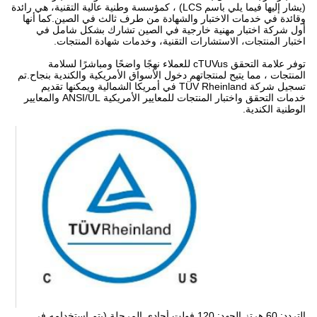
(يشار إليها فيما يلي باسم LCS) ، كمؤسسة وطنية عالية التقنية، هي رائدة
وقائدة في خدمات الاختبار والشهادة من طرف ثالث في الصين.كما أنها
أول شركة اختبار مهنية خارجية في الصين تشارك بشكل شامل في
اختبار المنتجات، الاستشارات التقنية، وخدمات شهادة المنتجات.
توفر علامة التحقق cTUVus للعملاء نهجًا واضحًا ومباشرًا لسلامة
المنتجات ، مما يتيح لمنتجاتهم دخول الأسواق الأمريكية والكندية بنجاح.تم
تسجيل شركة TÜV Rheinland في أمريكا الشمالية ويمكنها تقديم
خدمات التحقق واختبار المنتجات للمعايير الأمريكية ANSI/UL والمعايير
الوطنية الكندية.
التردد: 60 هرتز الجهد: 120 فولت أحادي المرحلة (يتم استخدامه في