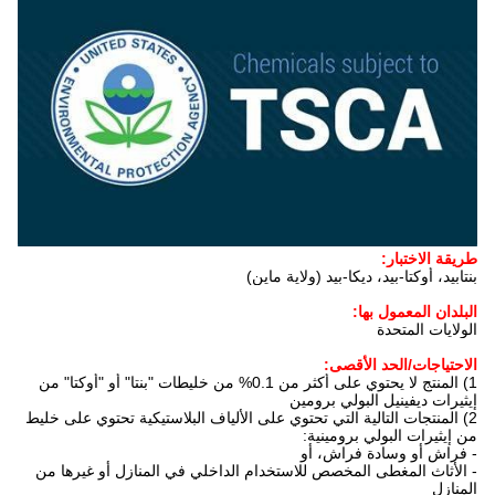
طريقة الاختبار:
بنتابيد، أوكتا-بيد، ديكا-بيد (ولاية ماين)
البلدان المعمول بها:
الولايات المتحدة
الاحتياجات/الحد الأقصى:
1) المنتج لا يحتوي على أكثر من 0.1% من خليطات "بنتا" أو "أوكتا" من
إيثيرات ديفينيل البولي برومين
2) المنتجات التالية التي تحتوي على الألياف البلاستيكية تحتوي على خليط
من إيثيرات البولي برومينية:
- فراش أو وسادة فراش، أو
- الأثاث المغطى المخصص للاستخدام الداخلي في المنازل أو غيرها من
المنازل