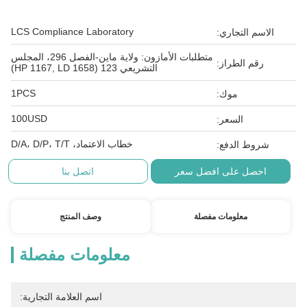
LCS Compliance Laboratory
الاسم التجاري:
متطلبات الأمازون: ولاية ماين-الفصل 296، المجلس
رقم الطراز:
التشريعي 123 (HP 1167, LD 1658)
1PCS
موك:
100USD
السعر:
خطاب الاعتماد، D/A، D/P، T/T
شروط الدفع:
احصل على افضل سعر
اتصل بنا
معلومات مفصلة
وصف المنتج
معلومات مفصلة
اسم العلامة التجارية: