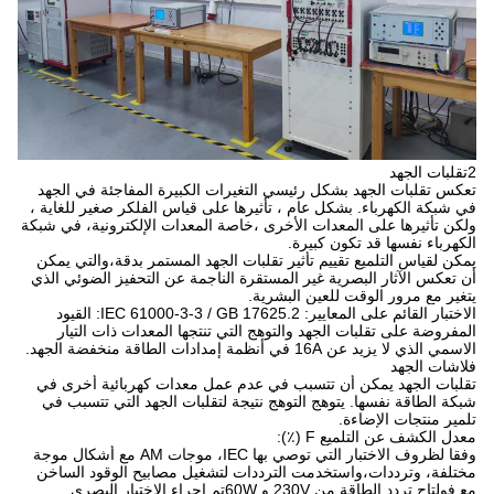
2تقلبات الجهد
تعكس تقلبات الجهد بشكل رئيسي التغيرات الكبيرة المفاجئة في الجهد
في شبكة الكهرباء. بشكل عام ، تأثيرها على قياس الفلكر صغير للغاية ،
ولكن تأثيرها على المعدات الأخرى ،خاصة المعدات الإلكترونية، في شبكة
الكهرباء نفسها قد تكون كبيرة.
يمكن لقياس التلميع تقييم تأثير تقلبات الجهد المستمر بدقة،والتي يمكن
أن تعكس الآثار البصرية غير المستقرة الناجمة عن التحفيز الضوئي الذي
يتغير مع مرور الوقت للعين البشرية.
الاختبار القائم على المعايير: IEC 61000-3-3 / GB 17625.2: القيود
المفروضة على تقلبات الجهد والتوهج التي تنتجها المعدات ذات التيار
الاسمي الذي لا يزيد عن 16A في أنظمة إمدادات الطاقة منخفضة الجهد.
فلاشات الجهد
تقلبات الجهد يمكن أن تتسبب في عدم عمل معدات كهربائية أخرى في
شبكة الطاقة نفسها. يتوهج التوهج نتيجة لتقلبات الجهد التي تتسبب في
تلمير منتجات الإضاءة.
معدل الكشف عن التلميع F (٪):
وفقا لظروف الاختبار التي توصي بها IEC، موجات AM مع أشكال موجة
مختلفة، وترددات،واستخدمت الترددات لتشغيل مصابيح الوقود الساخن
مع فولتاج تردد الطاقة من 230V و 60Wتم إجراء الاختبار البصري