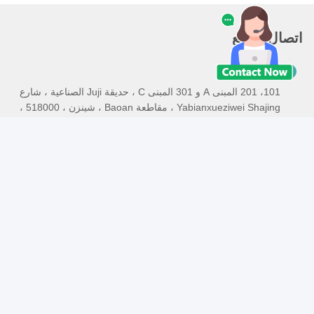
اتصال سريع
العنوان
101، 201 المبنى A و 301 المبنى C ، حديقة Juji الصناعية ، شارع
Yabianxueziwei Shajing ، مقاطعة Baoan ، شينزن ، 518000 ،
الصين
الهاتف
86-138-2885-4320
بريد إلكتروني
edison.xia@lcs-cert.com
سياسة الخصوصية
|
خريطة الموقع
| الصين جودة جيدة شهادة المورد.
حقوق الطبع والنشر © 2023-2025 Shenzhen LCS Compliance