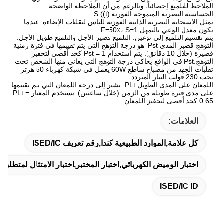
الملاحظ للتلميع إحصائياً، وبالرغم من أن الملاحظة الواضحة
الحساسية البصرية المتموجة الفورية S ((t)
يمثل الاستجابة البصرية الذاتية الفورية للناس لتقلبات الإضاءة. عندما
يكون معدل الوعي بالتمهل F=50٪، S=1
يتم تقسيم التلميع إلى نوعين: التلميع قصير الأجل والتلميع طويل الأجل:
التوهج قصير المدى Pst: هو درجة التوهج التي يتم تقييمها في فترة زمنية
قصيرة (خلال 10 دقائق). يتم استخدام Pst = 1 كحد أقصى لتحفيز
التوهج.Pst في الواقع يحاكي درجة التوهج التي يعاني منها الشخص تحت
تقلبات الجهد من مصباح ساطع 60W يعمل في شبكة كهرباء 50 هرتز
تحت 230 فولت التيار المتردد.
اللمعان على المدى الطويل PLt: يشير إلى درجة اللمعان التي يتم تقييمها
على مدى فترة طويلة من الزمن (خلال ساعتين). يستخدم المعيار PLt =
0.65 كحد أقصى لتحفيز اللمعان.
العلامات:
كل علامة,الموارد الطبيعية كندا,رقم تعريف ISED/IC
اختبار الوميض الكهربائي,اختبار المختبر,اختبار الامتثال لمتطلبات MC
ISED/IC ID