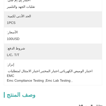
اختبار إي إم سي:
تقلبات الجهد والتلمير
الحد الأدنى لكمية:
1PCS
الأسعار:
100USD
شروط الدفع:
L/C، T/T
إبراز:
اختبار الوميض الكهربائي,اختبار المختبر,اختبار الامتثال لمتطلبات 
EMC
Emc Compliance Testing
, 
Emc Lab Testing
, 
وصف المنتج