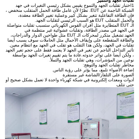
تقلبات الجهد والتلمير
1اختبار تقلبات الجهد والتموج يقيس بشكل رئيسي التغيرات في جهد
الشبكة الناجمة عن EUT. نظرًا لأن عامل طاقة الحمل المتقلب منخفض ،
فإن الطاقة التفاعلية تتغير بشكل كبير.وعملية تغيير الطاقة معقدة،
والحمل المتقلب EUT هو السبب الرئيسي لتقلبات الجهد.
الـ EUT المتطايرة مثل أفران القوس الكهربائي ستسبب تقلبات متواصلة
في الجهد في مصدر الطاقة، وتقلبات عشوائية غير منتظمة في
الجهد.تشغيل متكرر لمحركات الـ EUT مثل طواحين الدوار والدراجات،
والطاقة المتقطعة على وإيقاف الأحمال مثل الحاملات سوف يسبب أيضا
تقلبات في الجهد، ولكن هذا التقلب هو تقلب في الجهد مع انتظام معين.
تأثير التداخل الناجم عن تغير في الجهد لا يعتمد فقط على حجم تغير الجهد
، ولكن أيضا على تواتر حدوثه.عادة ما يتم تقييم تغيرات الجهد بواسطة
نوعين من المؤشرات، وهي تقلبات الجهد والتملأ.
مخاطر تقلبات الجهد والتوهج:
إضاءة الأضواء تلمع، مما يؤثر على رؤية الناس.
الصورة على التلفاز/الشاشة غير مستقرة
أدوات ومعدات إلكترونية في شبكة كهرباء واحدة لا تعمل بشكل صحيح أو
حتى تتلف