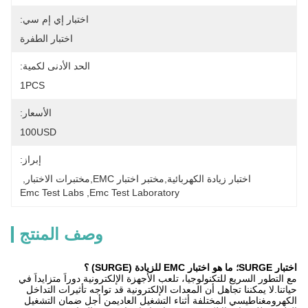
اختبار إي إم سي:
اختبار الطفرة
الحد الأدنى لكمية:
1PCS
الأسعار:
100USD
إبراز:
اختبار زيادة الكهربائية,مختبر اختبار EMC,مختبرات الاختبار
, 
Emc Test Labs
, 
Emc Test Laboratory
وصف المنتج
اختبار SURGE؛ ما هو اختبار EMC للزيادة (SURGE) ؟
مع التطور السريع للتكنولوجيا، تلعب الأجهزة الإلكترونية دوراً متزايداً في
حياتنا.لا يمكننا تجاهل أن المعدات الإلكترونية قد تواجه تأثيرات التداخل
الكهرومغناطيسي المختلفة أثناء التشغيل العاديمن أجل ضمان التشغيل