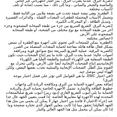
2ضربة البرق: عندما يضرب البرق ، يمر التيار الكهربائي عبر الناس
والماشية والشجر والمباني ، وما إلى ذلك ، مما يسبب إصابة أو تلف.
2أسباب مختلفة
1. الطفرة: وهي نبضة عنيفة تحدث في بضعة ملايين من الثانية فقط.
وتشمل الأسباب المحتملة للطفرات المعدات الثقيلة ، والدائرات القصيرة
، وتبديل الطاقة ، أو المحركات الكبيرة.
2ضربة البرق: التفريغ السريع بين جزء من طبقة السحابة المشحونة وجزء
آخر من طبقة السحابة مع نوع مختلف من الشحنة، أو طبقة السحابة
المشحونة على الأرض.
3خصائص مختلفة
1الطفرة: يمكن للمنتجات التي تحتوي على أجهزة منع الطفرة أن تمتص
بشكل فعال طاقة هائلة مفاجئة لحماية المعدات المتصلة من الضرر.
2الضربة البرقية: عملية التفريغ السريعة تنتج صواعق قوية ومرافقة
أصوات عالية؛ عندما يحدث البرق، عادة ما يتم إنتاج الشحنات،حيث تكون
الطبقة السفلية هي الكهرباء السلبية والطبقة العليا هي الكهرباء
الإيجابيةيتم إنتاج الشحنات الإيجابية أيضا على الأرض، والتي تتحرك مع
الغيوم مثل الظل. الشحنات الإيجابية والسلبية تجذب بعضها البعض، ولكن
الهواء ليس موصل جيد.
3في اختبار EMC، ما هي العوامل التي تؤثر على فشل اختبار موجة
البرق؟
إضافة بعض أجهزة الحماية من البرق ومكافحة الزيادة إلى واجهات
خطوط الطاقة والإشارة. تشمل الأجهزة الخاصة بحماية البرق والزيادة
الحماية ما يلي:أنبوب التفريغ الغازي (ديود زينر) أنبوب تفريغ صلبالمنتجات
المحددة لهذه الأجهزة لها معاييرها الخاصة. إذا قمت بتعيين الجهد عال جدا
عند إجراء الاختبار،لا فائدة من اختيار جهاز لا يمكن أن يحمي من مثل هذا
الجهد العاليلذا تحقق مما إذا كانت معايير الجهاز الذي تختاره صحيحة وما
إذا كان يمكن أن يتحمل مثل هذا الجهد العالي والتيار.