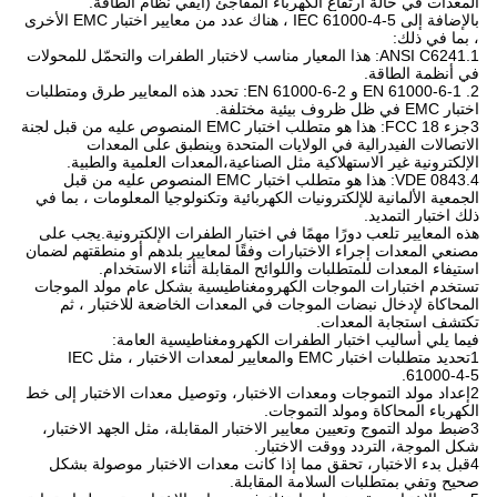
المعدات في حالة ارتفاع الكهرباء المفاجئ (أيفي نظام الطاقة.
بالإضافة إلى IEC 61000-4-5 ، هناك عدد من معايير اختبار EMC الأخرى
، بما في ذلك:
1.ANSI C6241: هذا المعيار مناسب لاختبار الطفرات والتحمّل للمحولات
في أنظمة الطاقة.
2. EN 61000-6-1 و EN 61000-6-2: تحدد هذه المعايير طرق ومتطلبات
اختبار EMC في ظل ظروف بيئية مختلفة.
3جزء FCC 18: هذا هو متطلب اختبار EMC المنصوص عليه من قبل لجنة
الاتصالات الفيدرالية في الولايات المتحدة وينطبق على المعدات
الإلكترونية غير الاستهلاكية مثل الصناعية،المعدات العلمية والطبية.
4.VDE 0843: هذا هو متطلب اختبار EMC المنصوص عليه من قبل
الجمعية الألمانية للإلكترونيات الكهربائية وتكنولوجيا المعلومات ، بما في
ذلك اختبار التمديد.
هذه المعايير تلعب دورًا مهمًا في اختبار الطفرات الإلكترونية.يجب على
مصنعي المعدات إجراء الاختبارات وفقًا لمعايير بلدهم أو منطقتهم لضمان
استيفاء المعدات للمتطلبات واللوائح المقابلة أثناء الاستخدام.
تستخدم اختبارات الموجات الكهرومغناطيسية بشكل عام مولد الموجات
المحاكاة لإدخال نبضات الموجات في المعدات الخاضعة للاختبار ، ثم
تكتشف استجابة المعدات.
فيما يلي أساليب اختبار الطفرات الكهرومغناطيسية العامة:
1تحديد متطلبات اختبار EMC والمعايير لمعدات الاختبار ، مثل IEC
61000-4-5.
2إعداد مولد التموجات ومعدات الاختبار، وتوصيل معدات الاختبار إلى خط
الكهرباء المحاكاة ومولد التموجات.
3ضبط مولد التموج وتعيين معايير الاختبار المقابلة، مثل الجهد الاختبار،
شكل الموجة، التردد ووقت الاختبار.
4قبل بدء الاختبار، تحقق مما إذا كانت معدات الاختبار موصولة بشكل
صحيح وتفي بمتطلبات السلامة المقابلة.