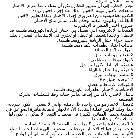
بنبضات شكل الموجة..
تجدر الإشارة إلى أن معايير الحكم يمكن أن تختلف تبعاً لغرض الاختبار
ومعدات الاختبار وبيئة الاختبار. لذلك عند إجراء اختبار زيادة
الكهرومغناطيسية،من الضروري إجراء الاختبار وفقًا لمعايير الاختبار
المقابلة، ويقومون بتقييم وحكم على أساس نتائج الاختبار.
ضرورة اختبار الطفرات الإلكترونية
المنتجات الإلكترونية التي تفشل في اختبار الزيادة الكهرومغناطيسية قد
تتعطل أو تعيد التشغيل أو تعطل أو تحترق في الاستخدام الفعلي ، لذلك
يجب إجراء اختبار الزيادة الكهرومغناطيسية.
معدات اختبار الطفرات الكهرومغناطيسية
1مولد محاكاة الحصانة
2-مُختبر موجات البرق
3مولد موجات اصطناعي
4شبكة الارتباط ثلاثي المراحل
5شبكة ربط خطوط البيانات
6-مُختبر موجات البرق
7.7وحدة اختبار 4KV
8شبكات الارتباط والفصل
الاحتياطات لاختبار الطفرات الكهرومغناطيسية
1قبل الاختبار، تأكد من إضافة تدابير حماية وفقا لمتطلبات الشركة
المصنعة.
2معدل الاختبار هو مرة واحدة كل دقيقة، والتي لا ينبغي أن تكون سريعة
جدا، وذلك لتوفير عملية استعادة الأداء لجهاز الحماية.ظاهرة الصواعق في
الطبيعة وتبديل المفاتيح الكبيرة في محطات التبديل لا يمكن أن يكون لها
معدلات تكرار عالية جدا.
3الاختبار، عادة ما تفعل 5 مرات من القطبية الإيجابية / السلبية.
4يجب زيادة فولتاج الاختبار تدريجيا من منخفضة إلى عالية لتجنب القطع
الأثرية بسبب الخصائص غير الخطية للفولت آمبر.انتبه إلى أن فولتاج