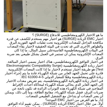
ما هو الاختبار الكهرومغناطيسي للاندفاع (SURGE) ؟
اختبار EMC الزيادة (SURGE) هو اختبار مهم يستخدم للكشف عن قدرة
مكافحة التداخل للمعدات الإلكترونية تحت تقلبات الجهد الفورية.البرق
والظواهر الأخرى التي قد تحدث في البيئة الحقيقية لاختبار بقاء المعدات
في البيئات الكهرومغناطيسية القاسيةعلى سبيل المثال، ما إذا كان
المعدات الإلكترونية يمكن أن تستمر في العمل بشكل طبيعي بعد ضربة
البرق.
في اختبار التوافق الكهرومغناطيسي، هناك اختبار يسمى اختبار المبالغة.
اختبار زيادة الكهرومغناطيسية (Electromagnetic Compatibility Surge
Test) هو طريقة اختبار تستخدم لاختبار ما إذا كانت المعدات الإلكترونية
قادرة على تحمل الجهد العابر من شبكة الكهرباء.عادة ما يتم إجراء اختبار
زيادة الكهرومغناطيسية وفقًا للمعيار الدولي IEC 61000-4-5.
في اختبار زيادة الكهربائية الكهرومغناطيسية، يتم تعريض معدات الاختبار
إلى الجهد العابر الذي يحاكي شبكة الكهرباء لمحاكاة أحداث الإفراط
المفاجئ في شبكة الكهرباء.هذه التوترات الزائدة قد تكون ناتجة عن
ضربات البرق، فشل شبكة الكهرباء، مفاتيح الطاقة، وما إلى ذلك، ويمكن
أن يضر المعدات أو يتداخل مع التشغيل الطبيعي للمعدات.
إذاً، ما هو الغرض من اختبار EMC الموجة؟
أولاً، من خلال اختبار EMC الزيادة (SURGE) ، يمكن تقييم أداء التوافق