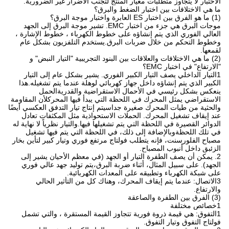
الاختبار لا يتجاوز متطلبات معيار المنتج لتجنب الأضرار غير الضرورية.
ما هي الاختلافات بين اختبار الضغط والبرق؟
(1) ما هو الفرق بين اختبار ES العابرة واختبار موجة البرق؟
موجات البرق هي جزء من اختبار EMC. تشير موجة البرق إلى الجهد
العالي الفوري الذي يتم إنشاؤه على خطوط الكهرباء ، خطوط الإشارة ،
وخطوط التحكم من خلال ضربات البرق.يستخدم التلفزيون بشكل عام
لقمعها.
(2) ما هي الاختلافات والعلاقات بين البنود التجريبية "التيار النبض" و
"الارتفاع" في اختبار EMC؟
1التيار الداخلي يصف التيار الكبير الفوري. يشير بشكل عام إلى التيار
الكبير الذي يتم إنشاؤه داخل جهاز كهربائي لوهلة عندما يتم تشغيله.هذا
ينعكس بشكل رئيسي في الأحمال الاستقراضية والقدريةالحمل
الاستقراضي يمثل المحرك في اللحظة التي يبدأ فيها المحركلأن المقاومة
والحثية من طيات المحرك صغيرة جداسيتم إنتاج تيار التدفق العكسي أيضًا
عند إيقاف تشغيل المحرك. الحملات الاستحواذية مثل المكثفات تعادل
الدوائر القصيرة في اللحظة التي يتم تشغيلها فيها.والتيار نظرياً لا نهاية له
في تلك اللحظةوبالإضافة إلى ذلك، في اللحظة التي يتم فيها تشغيل
مصباح الفلورسنت، فإنه يتطلب فولتاج مرتفع فوري وتيار كبير لتأين بخار
الزئبق داخل أنبوب المصباح.
2. يمكن أن يصف الطفرة التيار أو الجهد (في معظم الأحيان يشير إلى
الجهد). على سبيل المثال، أثناء ضربة البرق،يتم توليد جهد عالي فوري
على شبكة الكهرباء وتطبيقه على المعدات الكهربائية.
3الاتصال: عندما يتم إيقاف المحرك، وهناك كل من التأثير الحالي
والارتفاع.
(3) الفرق بين الطفرة والصاعقة
1خصائص مختلفة
1التفوق: هي قيمة ذروة فورية تتجاوز القيمة المستقرة ، والتي تشمل
فولتاج التفوق وتيار التفوق.