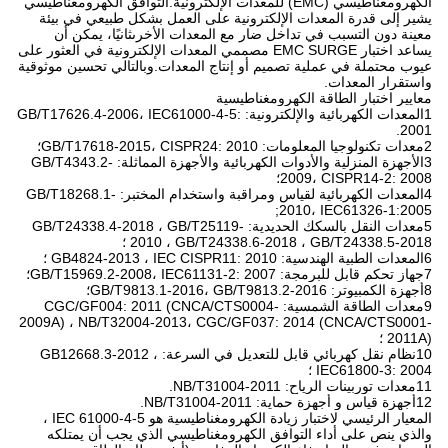
الكهرومغناطيسي (EMC) للمعدات الإلكترونية.التوافق الكهرومغناطيسي
يشير إلى قدرة المعدات الإلكترونية على العمل بشكل طبيعي في بيئة
معينة دون التسبب في تداخل ضار مع المعدات الأخرىثانيًا، يمكن أن
يساعد اختبار EMC SURGE مصممي المعدات الإلكترونية في العثور على
عيوب محتملة في عملية تصميم أو إنتاج المعدات.وبالتالي تحسين موثوقية
واستقرار المعدات.
معايير اختبار الطاقة الكهرومغناطيسية
1المعدات الكهربائية والإلكترونية: GB/T17626.4-2006، IEC61000-4-5:
2001.
2معدات تكنولوجيا المعلومات: GB/T17618-2015، CISPR24: 2010؛
3الأجهزة المنزلية والأدوات الكهربائية والأجهزة المماثلة: GB/T4343.2-
2009، CISPR14-2: 2008؛
4المعدات الكهربائية لقياس ومراقبة واستخدام المختبر: GB/T18268.1-
2010، IEC61326-1:2005;
5معدات النقل بالسكك الحديدية: GB/T24338.4-2018 ، GB/T25119-
2010 ، GB/T24338.6-2018 ، GB/T24338.5-2018 ؛
6المعدات الطبية الهندسية: GB4824-2013 ، IEC CISPR11: 2010 ؛
7جهاز تحكم قابل للبرمجة: GB/T15969.2-2008، IEC61131-2: 2007؛
8أجهزة الكمبيوتر: GB/T9813.1-2016، GB/T9813.2-2016؛
9معدات الطاقة الشمسية: CGC/GF004: 2011 (CNCA/CTS0004-
2009A) ، NB/T32004-2013، CGC/GF037: 2014 (CNCA/CTS0001-
2011A) ؛
10نظام نقل كهربائي قابل للتعديل في السرعة: GB12668.3-2012 ،
IEC61800-3: 2004 ؛
11معدات توربينات الرياح: NB/T31004-2011.
12أجهزة قياس و أجهزة حماية: NB/T31004-2011.
المعيار الرئيسي لاختبار زيادة الكهرومغناطيسية هو IEC 61000-4-5 ،
والذي ينص على أداء التوافق الكهرومغناطيسي الذي يجب أن يمتلكه