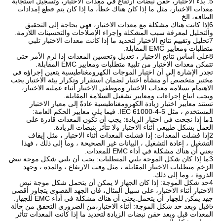
5. بدء الاختبار، حقن نبضات ارتفاع في معدات الاختبار، وتسجيل استجابة
معدات الاختبار، مثل ما إذا كان هناك خطأ، ما إذا كان يتم قطع إمدادات
الطاقة، الخ
6إذا كانت هناك مشكلة مع معدات الاختبار، فهي بحاجة إلى التحقيق
والتحليل لمعرفة سبب المشكلة وإجراء الإصلاحات والتحسينات اللازمة.
7تحليل وتقييم نتائج الاختبار لتحديد ما إذا كانت معدات الاختبار تلبي
متطلبات ومعايير EMC المقابلة.
8على أساس نتائج الاختبار ، تعديل وتحسين المعدات إذا لزم الأمر حتى
تتمكن معدات الاختبار من تلبية متطلبات ومعايير EMC المقابلة.
تجدر الإشارة إلى أن اختبار الموجات الكهرومغناطيسية يتعين إجراؤه في
مختبر متخصص أو منشأة اختبار لضمان استقرار وتكرار بيئة الاختبار.يجب
الاهتمام بسلامة معدات الاختبار وموظفي الاختبار أثناء عملية الاختبار،
ويجب اتباع إجراءات ومعايير تشغيل السلامة المقابلة.
تستند معايير اختبار زيادة الكهرومغناطيسية عادةً إلى معيار الاختبار
المستخدم ، مثل IEC 61000-4-5. فيما يلي معايير الحكم العامة:
1ما إذا نجحت في اختبار الزيادة: يجب أن تكون المعدات قادرة على
العمل بشكل طبيعي أثناء الاختبار ولا تتأثر بنبضات الزيادة.
2إذا فشلت المعدات: إذا فشلت المعدات أثناء الاختبار ، مثل إيقاف
التشغيل ، إعادة التشغيل ، البيانات غير الصحيحة ، وما إلى ذلك ، فهذا
يعني أن هناك مشكلة في أداء EMC للمعدات.
3ما إذا كان شكل الموجة يلبي المتطلبات: يجب أن يلبي شكل موجة نبض
الزخم متطلبات الاختبار المقابلة ، مثل وقت الارتفاع ، والمدة ، وجهد
الذروة ، وما إلى ذلك.
4حد شكل الموجة: إذا كان الجهاز لا يمكن أن يتحمل شكل موجة نبض
الاختبار أثناء الاختبار، على سبيل المثال، فان الجهد القصوى يتجاوز أقصى
جهد يمكن للجهاز أن يتحمل.يعني أن هناك مشكلة في أداء EMC للجهاز.
5قبل وبعد حد شكل الموجة: أثناء الاختبار،من الضروري التحقق من حالة
المعدات قبل وبعد حقن نبضات الزيادة لتحديد ما إذا كانت المعدات تتأثر