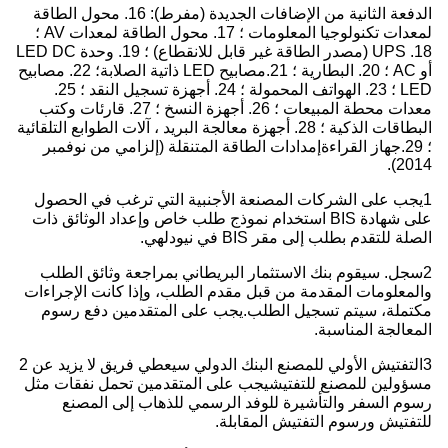
الدفعة الثانية من الإضافات الجديدة (مفرط): 16. محول الطاقة
لمعدات تكنولوجيا المعلومات ؛ 17. محول الطاقة لمعدات AV ؛
18. UPS (مصدر الطاقة غير قابل للانقطاع) ؛ 19. وحدة LED DC
أو AC ؛ 20. البطارية ؛ 21.مصابيح LED ذاتية الصلابة؛ 22. مصابيح
LED ؛ 23. الهواتف المحمولة ؛ 24. أجهزة تسجيل النقد ؛ 25.
معدات محطة المبيعات ؛ 26. أجهزة النسخ ؛ 27. قارئات وكتب
البطاقات الذكية ؛ 28. أجهزة معالجة البريد ، آلات الطوابع التلقائية
؛ 29.جهاز القراءةإمدادات الطاقة المتنقلة (إلزامي من نوفمبر
2014).
1يجب على الشركات المصنعة الأجنبية التي ترغب في الحصول
على شهادة BIS استخدام نموذج طلب خاص وإعداد الوثائق ذات
الصلة للتقدم بطلب إلى مقر BIS في نيودلهي.
2سجل. سيقوم بنك الاستثمار البريطاني بمراجعة وثائق الطلب
والمعلومات المقدمة من قبل مقدم الطلب، وإذا كانت الإجراءات
مكتملة، سيتم تسجيل الطلب.يجب على المتقدمين دفع رسوم
المعالجة المناسبة.
3التفتيش الأولي للمصنع البنك الدولي سيعطي فريق لا يزيد عن 2
مسؤولين للمصنع للتفتيشيجب على المتقدمين تحمل نفقات مثل
رسوم السفر والتأشيرة للوفد الرسمي للذهاب إلى المصنع
للتفتيش ورسوم التفتيش المقابلة.