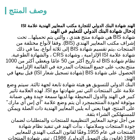
وصف المنتج
الهند شهادة البنك الدولي للتجارة مكتب المعايير الهندية علامة ISI
إدخال شهادة البنك الدولي للتعليم في الهند
شهادة BIS هي شهادة منتج هندي ، والتي يتم تحميلها... تحت
إشراف مكتب المعايير الهندي (BIS). وفقا لأنواع مختلفة من
المنتجات ،يتم تقسيم شهادة BIS إلى ثلاثة أنواع، بما في ذلك
شهادة علامة ISI الإلزامية ، وشهادة CRS ، والشهادة الطوعية.
نظام شهادة BIS له تاريخ أكثر من 50 عامًا ويغطي أكثر من 1000
منتج.يجب على جميع المنتجات المدرجة في القائمة الإلزامية
الحصول على شهادة BIS (شهادة تسجيل شعار ISI) قبل بيعها في
الهند.
البنك الدولي للتسويق هو هيئة شهادة تابعة لجهة ثالثة. سيتم وضع
علامة على المنتجات التي تمر شهادتها مع ISI. لهذه العلامة تأثير
كبير في الهند والدول المحيطة بها.لديها سمعة جيدة وهي ضمانة
موثوقة لجودة المنتجبمجرد أن يتم وضع علامة "آي إس آي مارك"
على المنتج، فهذا يعني أنه يلبي المعايير الهندية ذات الصلة ويمكن
للمستهلكين الشراء بثقة.
من أجل توحيد المعايير التنظيمية للمنتجات والمتطلبات لضمان
جودة المنتجات وسلامتها ، بدأت الهند في تنفيذ نظام شهادة
المنتجات في عام 1955.وفقًا لقانون المكتب الهندي للمعايير
1986 (قانون بنك التمويل الدولي)، 1986) ، تبني شهادة المنتجات