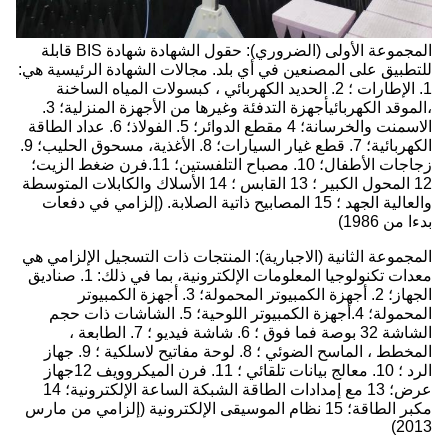
المجموعة الأولى (الضروري): حقول الشهادة شهادة BIS قابلة
للتطبيق على المصنعين في أي بلد. مجالات الشهادة الرئيسية هي:
1. الإطارات ؛ 2. الحديد الكهربائي ، كبسولات المياه الساخنة
،الموقد الكهربائيأجهزة التدفئة وغيرها من الأجهزة المنزلية؛ 3.
الاسمنت والخرسانة؛ 4 مقطع الدوائر؛ 5. الفولاذ؛ 6. عداد الطاقة
الكهربائية؛ 7. قطع غيار السيارات؛ 8. الأغذية، مسحوق الحليب؛ 9.
زجاجات الأطفال؛ 10. مصباح التلفستين؛ 11.فرن ضغط الزيت؛
12 المحول الكبير ؛ 13 القابس ؛ 14 الأسلاك والكابلات المتوسطة
والعالية الجهد ؛ 15 المصابيح ذاتية الصلابة. (إلزامي في دفعات
بدءا من 1986)
المجموعة الثانية (الاجبارية): المنتجات ذات التسجيل الإلزامي هي
معدات تكنولوجيا المعلومات الإلكترونية، بما في ذلك: 1. صناديق
الجهاز؛ 2. أجهزة الكمبيوتر المحمولة؛ 3. أجهزة الكمبيوتر
المحمولة؛ 4.أجهزة الكمبيوتر اللوحية؛ 5. الشاشات ذات حجم
الشاشة 32 بوصة فما فوق ؛ 6. شاشة فيديو ؛ 7. الطابعة ،
المخطط ، الماسح الضوئي ؛ 8. لوحة مفاتيح لاسلكية ؛ 9. جهاز
الرد ؛ 10. معالج بيانات تلقائي ؛ 11. فرن الميكروويف 12جهاز
عرض؛ 13 مع إمدادات الطاقة الشبكة الساعة الإلكترونية؛ 14
مكبر الطاقة؛ 15 نظام الموسيقى الإلكترونية (إلزامي من مارس
2013)