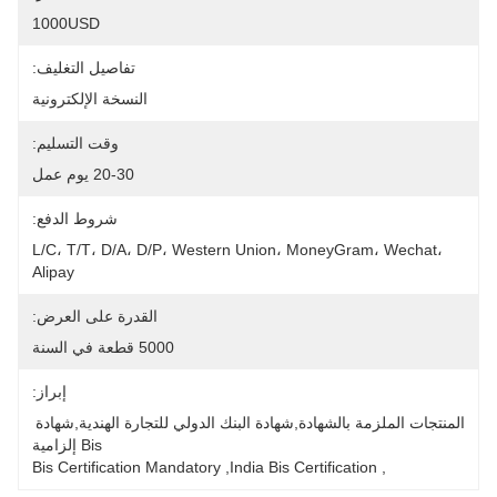
1000USD
تفاصيل التغليف:
النسخة الإلكترونية
وقت التسليم:
20-30 يوم عمل
شروط الدفع:
L/C، T/T، D/A، D/P، Western Union، MoneyGram، Wechat، 
Alipay
القدرة على العرض:
5000 قطعة في السنة
إبراز:
المنتجات الملزمة بالشهادة,شهادة البنك الدولي للتجارة الهندية,شهادة 
Bis إلزامية
Bis Certification Mandatory
, 
India Bis Certification
, 