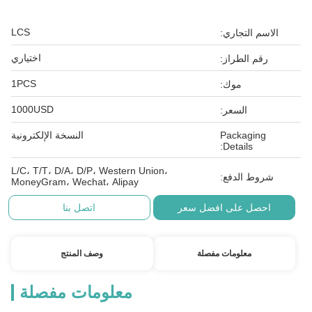
LCS
الاسم التجاري:
اختياري
رقم الطراز:
1PCS
موك:
1000USD
السعر:
Packaging
النسخة الإلكترونية
Details:
L/C، T/T، D/A، D/P، Western Union،
شروط الدفع:
MoneyGram، Wechat، Alipay
احصل على افضل سعر
اتصل بنا
معلومات مفصلة
وصف المنتج
معلومات مفصلة