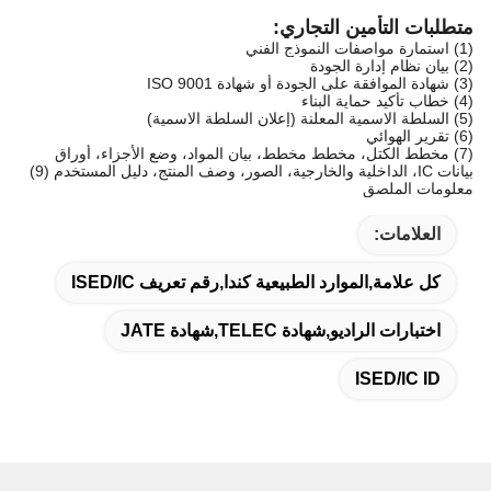
متطلبات التأمين التجاري:
(1) استمارة مواصفات النموذج الفني
(2) بيان نظام إدارة الجودة
(3) شهادة الموافقة على الجودة أو شهادة ISO 9001
(4) خطاب تأكيد حماية البناء
(5) السلطة الاسمية المعلنة (إعلان السلطة الاسمية)
(6) تقرير الهوائي
(7) مخطط الكتل، مخطط مخطط، بيان المواد، وضع الأجزاء، أوراق
بيانات IC، الداخلية والخارجية، الصور، وصف المنتج، دليل المستخدم (9)
معلومات الملصق
العلامات:
كل علامة,الموارد الطبيعية كندا,رقم تعريف ISED/IC
اختبارات الراديو,شهادة TELEC,شهادة JATE
ISED/IC ID