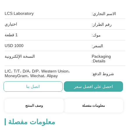
LCS Laboratory
الاسم التجاري:
اختياري
رقم الطراز:
1 قطعة
موك:
1000 USD
السعر:
Packaging
النسخة الإلكترونية
Details:
L/C، T/T، D/A، D/P، Western Union،
شروط الدفع:
MoneyGram، Wechat، Alipay
احصل على افضل سعر
اتصل بنا
معلومات مفصلة
وصف المنتج
معلومات مفصلة